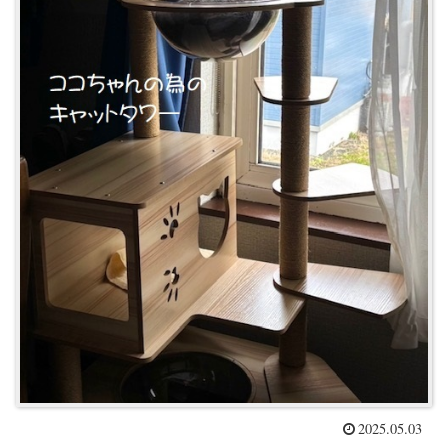
2025.05.03