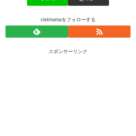
cielmamaをフォローする
スポンサーリンク