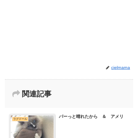
cielmama
関連記事
パーっと晴れたから ＆ アメリ
ラグドール