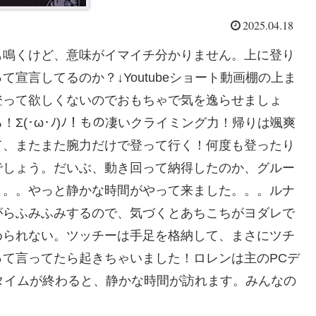
2025.04.18
も鳴くけど、意味がイマイチ分かりません。上に登り
宣言してるのか？↓Youtubeショート動画棚の上ま
登って欲しくないのでおもちゃで気を逸らせましょ
Σ(･ω･ﾉ)ﾉ！もの凄いクライミング力！帰りは颯爽
て、またまた腕力だけで登って行く！何度も登ったり
でしょう。だいぶ、動き回って納得したのか、グルー
。。。やっと静かな時間がやって来ました。。。ルナ
がらふみふみするので、気づくとあちこちがヨダレで
められない。ツッチーは手足を格納して、まさにツチ
て言ってたら起きちゃいました！ロレンは主のPCデ
ィブタイムが終わると、静かな時間が訪れます。みんなの