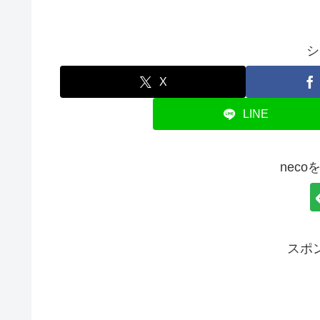
シ
X
LINE
nec
スポ