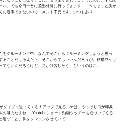
ーい。でも今日一番に整形外科に行ってきます！！※ちょっと胸が
てお返事できないのでコメント不要です。いつもあり...
んをグルーミング中。なんでそこからグルーミングしようと思っ
することだけ考えたら、そこからでもいいんだろうが。結構見かけ
ってないんだろうけど。見かけ苦しそう、というのはネ...
画ルナがグイグイ迫ってくる！アップで見るルナは、やっぱり目が印象
の魅力だよね！↓Youtubeショート動画ツッチーも近づいてくる！
近づくと、鼻をクンクンさせていて...