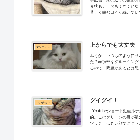
介状もデータもできていな
苦しく痛む日々が続いてい
上からでも大丈夫
マンチカン
みうが、いつものようにり
た？頭頂部をグルーミング
るので、問題があるとは思
グイグイ！
マンチカン
↓Youtubeショート動
的。このグリーンの目が最大
ツッチーは丸い顔でググッと