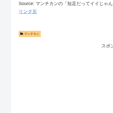
Source: マンチカンの「短足だってイイじゃ
リンク元
マンチカン
スポ