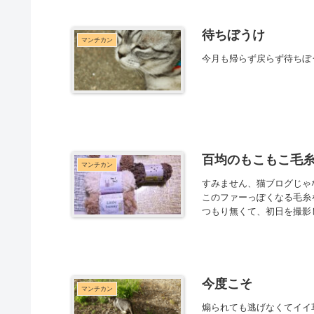
待ちぼうけ
マンチカン
今月も帰らず戻らず待ちぼうけ
百均のもこもこ毛
マンチカン
すみません、猫ブログじゃ
このファーっぽくなる毛糸
つもり無くて、初日を撮影し
今度こそ
マンチカン
煽られても逃げなくてイイ