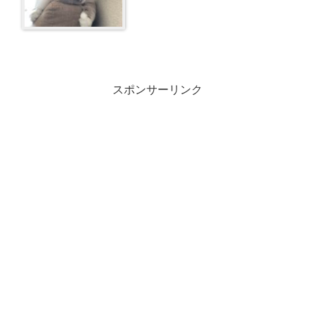
スポンサーリンク