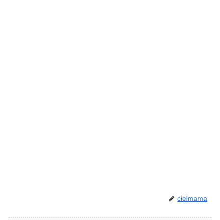
cielmama