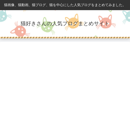
猫画像、猫動画、猫ブログ、猫を中心にした人気ブログをまとめてみました。
猫好きさんの人気ブログまとめサイト