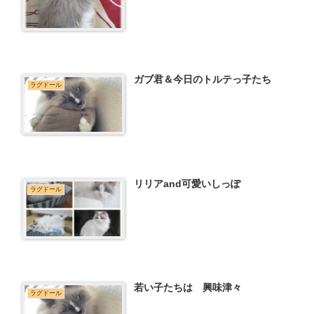
ガブ君＆今日のトルテっ子たち
ラグドール
リリアand可愛いしっぽ
ラグドール
若い子たちは 興味津々
ラグドール