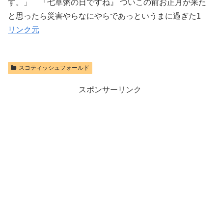
す。」 『七草粥の日ですね』 ついこの前お正月が来た
と思ったら災害やらなにやらであっというまに過ぎた1
リンク元
スコティッシュフォールド
スポンサーリンク